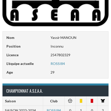
Nom
Yassir MANOUN
Position
Inconnu
Licence
2547802329
L'équipe actuelle
ROSSI84
Age
29
CHAMPIONNAT A.S.E.A.A.
Saison
Club
SAISON 2023-2024
ROSSI84
0
1
0
2