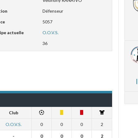
Velonony RANAIVO
tion
Défenseur
nce
5057
ipe actuelle
O.O.V.S.
36
Club
O.O.V.S.
0
0
0
2
-
0
0
0
2