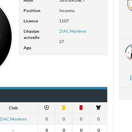
Nom
Joris BRUNET
Position
Inconnu
Licence
1107
L'équipe
ZIAC Morières
actuelle
27
Age
Club
ZIAC Morières
0
0
0
0
-
0
0
0
0