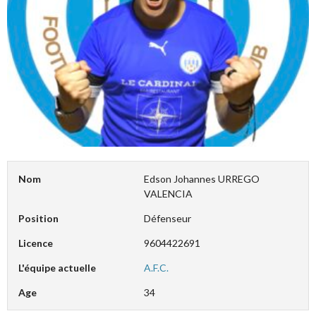
Nom
Edson Johannes URREGO
VALENCIA
Position
Défenseur
Licence
9604422691
L'équipe actuelle
A.F.C.
Age
34