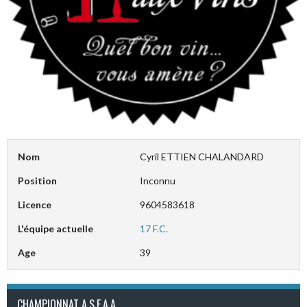
Nom
Cyril ETTIEN CHALANDARD
Position
Inconnu
Licence
9604583618
L'équipe actuelle
17 F.C.
Age
39
CHAMPIONNAT A.S.E.A.A.