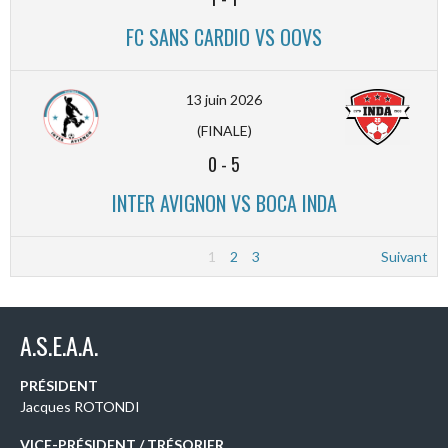
FC SANS CARDIO VS OOVS
13 juin 2026
(FINALE)
0
-
5
INTER AVIGNON VS BOCA INDA
1
2
3
Suivant
A.S.E.A.A.
PRÉSIDENT
Jacques ROTONDI
VICE-PRÉSIDENT / TRÉSORIER