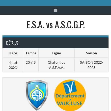
E.S.A. vs A.S.C.G.P.
DÉTAILS
Date
Temps
Ligue
Saison
4 mai
20h45
Challenges
SAISON 2022-
2023
A.S.E.A.A.
2023