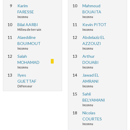
9
Karim
10
Mahmoud
FARESSE
BOUAITA
Inconnu
Inconnu
10
Bilal AARBI
11
Kevin PITOT
Milieu de terrain
Inconnu
11
Alaeddine
12
Abdelaziz EL
BOUIMOUT
AZZOUZI
Inconnu
Inconnu
12
Salah
13
Arthur
MOHAMAD
DOUABI
Inconnu
Inconnu
13
Ilyes
14
Jawad EL
GUETTAF
AMRANI
Défenseur
Inconnu
15
Sahli
BELYAMANI
Inconnu
18
Nicolas
COURTES
Inconnu