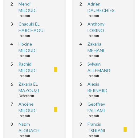
2
Mehdi
2
Adrien
MILOUDI
DAUBECHIES
Inconnu
Inconnu
3
Chaouki EL
3
Anthony
HARCHAOUI
LORINO
Inconnu
Inconnu
4
Hocine
4
Zakaria
MILOUDI
MEHANI
Inconnu
Inconnu
5
Rachid
5
Sylvain
MILOUDI
ALLEMAND
Inconnu
Inconnu
6
Zakaria EL
6
Alexis
MAZOUZI
BERNARD
Défenseur
Inconnu
7
Ahcène
8
Geoffrey
MILOUDI
FALLAMI
Inconnu
Inconnu
8
Nazim
9
Francis
ALOUACH
TSHIANI
Inconnu
Inconnu