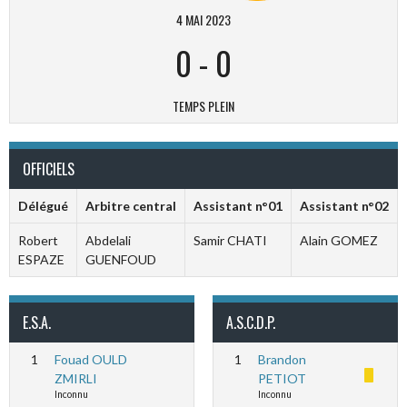
4 MAI 2023
0
-
0
TEMPS PLEIN
OFFICIELS
Délégué
Arbitre central
Assistant n°01
Assistant n°02
Robert
Abdelali
Samir CHATI
Alain GOMEZ
ESPAZE
GUENFOUD
E.S.A.
A.S.C.D.P.
1
Fouad OULD
1
Brandon
ZMIRLI
PETIOT
Inconnu
Inconnu