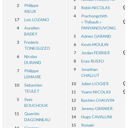
2
Philippe
3
Robin NICOLAS
RIEUX
4
Prachongchith
17
Loic LOZANO
« Thibault »
4
Aurelien
PANYANOUVONG
BADEY
5
Adrien GARAND
3
Frederic
6
Kevin MOULIN
TONEGUZZO
7
Jordan FERRIER
6
Nicolas
8
Enzo RUSSO
DURAND
9
Jonathan
7
Philippe
CHALLUT
LEMAIRE
10
Julien LIOGIER
10
Sebastien
TEULET
11
Yoann NICOLAS
5
Ilyas
12
Bastien CHAUVIN
BOUCHOUK
13
Jeremy GRANIER
11
Quentin
14
Hugo CAVALLINI
DAGONNEAU
15
Romain
16
Gregory