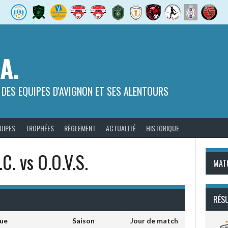
.A.
 DES EQUIPES D'AVIGNON ET SES ALENTOURS
UIPES
TROPHÉES
RÈGLEMENT
ACTUALITÉ
HISTORIQUE
.C. vs O.O.V.S.
MAT
RÉS
gue
Saison
Jour de match