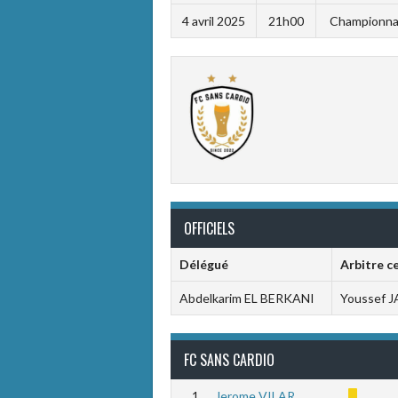
4 avril 2025
21h00
Championnat
OFFICIELS
Délégué
Arbitre c
Abdelkarim EL BERKANI
Youssef 
FC SANS CARDIO
1
Jerome VILAR