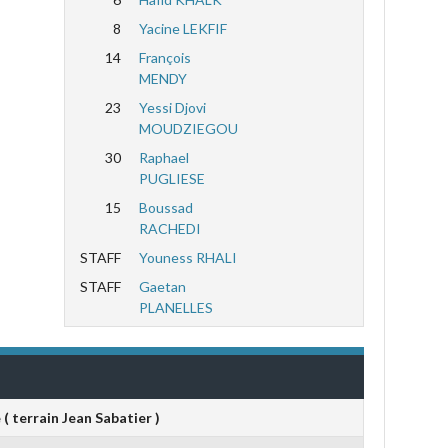
8
Yacine LEKFIF
14
François
MENDY
23
Yessi Djovi
MOUDZIEGOU
30
Raphael
PUGLIESE
15
Boussad
RACHEDI
STAFF
Youness RHALI
STAFF
Gaetan
PLANELLES
( terrain Jean Sabatier )