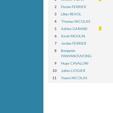
2
Florian FERRIER
3
Lilian REVOL
4
Thomas NICOLAS
5
Adrien GARAND
6
Kevin MOULIN
7
Jordan FERRIER
8
Benjamin
PANYANOUVONG
9
Hugo CAVALLINI
10
Julien LIOGIER
11
Yoann NICOLAS