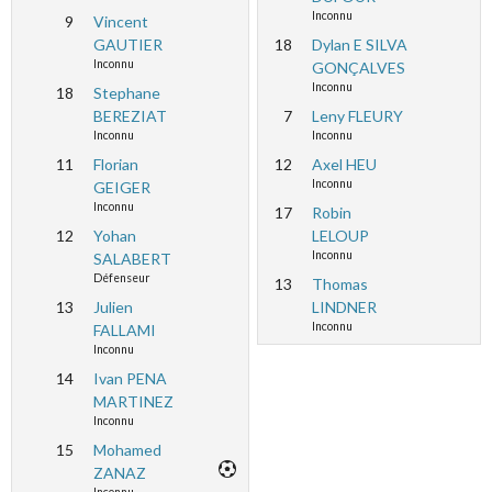
Inconnu
9
Vincent
GAUTIER
18
Dylan E SILVA
Inconnu
GONÇALVES
Inconnu
18
Stephane
BEREZIAT
7
Leny FLEURY
Inconnu
Inconnu
11
Florian
12
Axel HEU
Inconnu
GEIGER
Inconnu
17
Robin
12
Yohan
LELOUP
Inconnu
SALABERT
Défenseur
13
Thomas
13
Julien
LINDNER
Inconnu
FALLAMI
Inconnu
14
Ivan PENA
MARTINEZ
Inconnu
15
Mohamed
ZANAZ