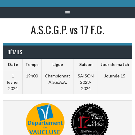
A.S.C.G.P. vs 17 F.C.
DÉTAILS
Date
Temps
Ligue
Saison
Jour de match
1
19h00
Championnat
SAISON
Journée 15
février
A.S.E.A.A.
2023-
2024
2024