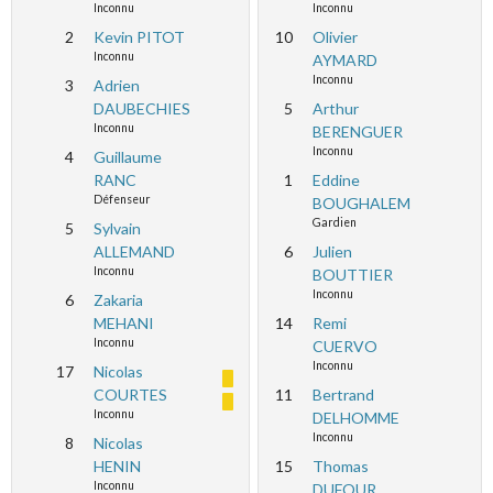
Inconnu
Inconnu
2
Kevin PITOT
10
Olivier
Inconnu
AYMARD
Inconnu
3
Adrien
DAUBECHIES
5
Arthur
Inconnu
BERENGUER
Inconnu
4
Guillaume
RANC
1
Eddine
Défenseur
BOUGHALEM
Gardien
5
Sylvain
ALLEMAND
6
Julien
Inconnu
BOUTTIER
Inconnu
6
Zakaria
MEHANI
14
Remi
Inconnu
CUERVO
Inconnu
17
Nicolas
COURTES
11
Bertrand
Inconnu
DELHOMME
Inconnu
8
Nicolas
HENIN
15
Thomas
Inconnu
DUFOUR