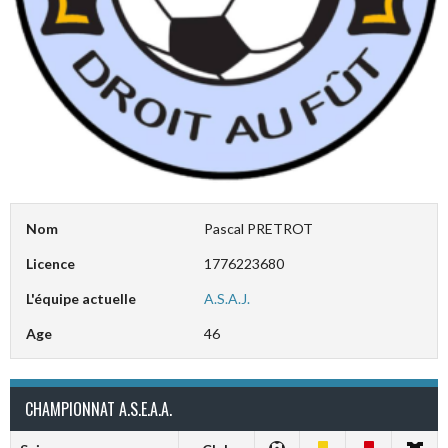
Nom
Pascal PRETROT
Licence
1776223680
L'équipe actuelle
A.S.A.J.
Age
46
CHAMPIONNAT A.S.E.A.A.