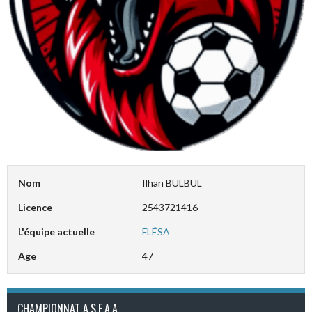
Nom
Ilhan BULBUL
Licence
2543721416
L'équipe actuelle
FLÉSA
Age
47
CHAMPIONNAT A.S.E.A.A.