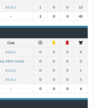
A.S.A.J.
1
0
0
12
-
1
0
0
45
Club
A.S.A.J.
0
0
0
4
lub INDA Amitié
0
0
0
0
A.S.A.J.
0
0
0
1
A.S.A.J.
0
0
0
1
-
0
0
0
6