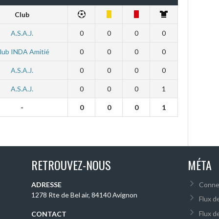
Club
A.S.A.J.
0
0
0
0
lub INDA Amitié
0
0
0
0
A.S.A.J.
0
0
0
0
A.S.A.J.
0
0
0
1
-
0
0
0
1
RETROUVEZ-NOUS
MÉTA
ADRESSE
Conne
1278 Rte de Bel air, 84140 Avignon
Flux d
Flux d
CONTACT