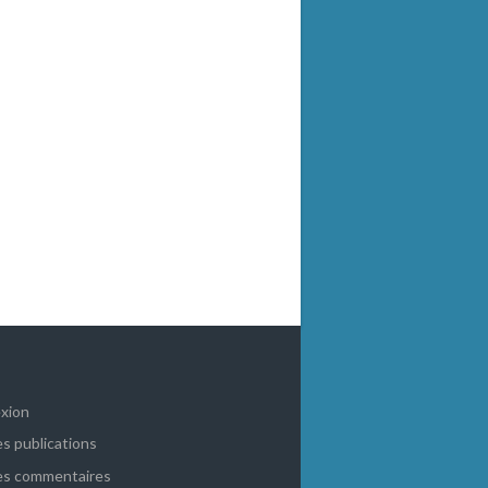
xion
es publications
es commentaires