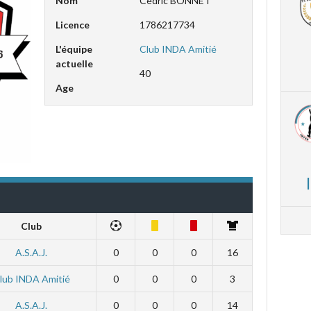
Nom
Cedric BONNET
Licence
1786217734
L'équipe
Club INDA Amitié
actuelle
40
Age
Club
A.S.A.J.
0
0
0
16
lub INDA Amitié
0
0
0
3
A.S.A.J.
0
0
0
14