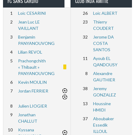
FC SANS CARDIO
CLUB INDA AMITIÉ
1
Loic CESARINI
26
Loic ALBERT
2
Jean Luc LE
23
Thierry
VAILLANT
COUDERT
3
Benjamin
32
Jerome DA
PANYANOUVONG
COSTA
SANTOS
4
Lilian REVOL
11
Ayoub EL
5
Prachongchith
QANDOUSY
« Thibault »
PANYANOUVONG
8
Alexandre
GAUTHIER
6
Kevin MOULIN
38
Jeremy
7
Jordan FERRIER
GONZALEZ
13
Houssine
8
Julien LIOGIER
HMIDI
9
Jonathan
37
Aboubaker
CHALLUT
Essedik
10
Kyssana
ILLOUL