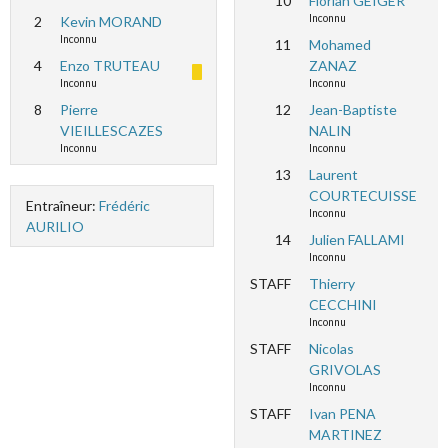
10
Florian GEIGER
Inconnu
2
Kevin MORAND
Inconnu
11
Mohamed
4
Enzo TRUTEAU
ZANAZ
Inconnu
Inconnu
8
Pierre
12
Jean-Baptiste
VIEILLESCAZES
NALIN
Inconnu
Inconnu
13
Laurent
COURTECUISSE
Entraîneur:
Frédéric
Inconnu
AURILIO
14
Julien FALLAMI
Inconnu
STAFF
Thierry
CECCHINI
Inconnu
STAFF
Nicolas
GRIVOLAS
Inconnu
STAFF
Ivan PENA
MARTINEZ