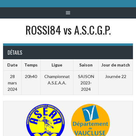
ROSSI84 vs A.S.C.G.P.
DÉTAILS
Date
Temps
Ligue
Saison
Jour de match
28
20h40
Championnat
SAISON
Journée 22
mars
A.S.E.A.A.
2023-
2024
2024