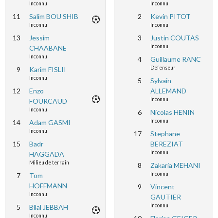
Inconnu
Inconnu
11
Salim BOU SHIB
2
Kevin PITOT
Inconnu
Inconnu
13
Jessim
3
Justin COUTAS
Inconnu
CHAABANE
Inconnu
4
Guillaume RANC
Défenseur
9
Karim FISLII
Inconnu
5
Sylvain
12
Enzo
ALLEMAND
Inconnu
FOURCAUD
Inconnu
6
Nicolas HENIN
Inconnu
14
Adam GASMI
Inconnu
17
Stephane
15
Badr
BEREZIAT
Inconnu
HAGGADA
Milieu de terrain
8
Zakaria MEHANI
Inconnu
7
Tom
HOFFMANN
9
Vincent
Inconnu
GAUTIER
Inconnu
5
Bilal JEBBAH
Inconnu