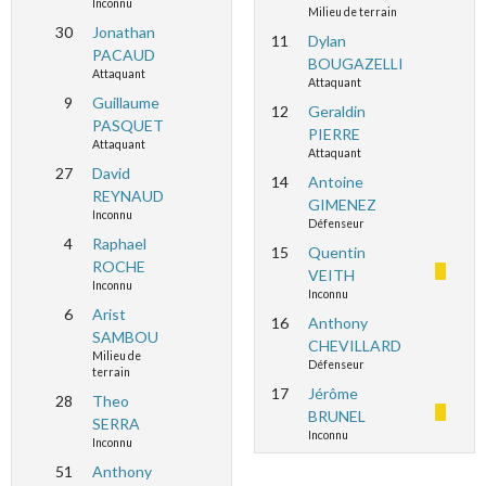
Inconnu
Milieu de terrain
30
Jonathan
11
Dylan
PACAUD
BOUGAZELLI
Attaquant
Attaquant
9
Guillaume
12
Geraldin
PASQUET
PIERRE
Attaquant
Attaquant
27
David
14
Antoine
REYNAUD
GIMENEZ
Inconnu
Défenseur
4
Raphael
15
Quentin
ROCHE
VEITH
Inconnu
Inconnu
6
Arist
16
Anthony
SAMBOU
CHEVILLARD
Milieu de
Défenseur
terrain
17
Jérôme
28
Theo
BRUNEL
SERRA
Inconnu
Inconnu
51
Anthony