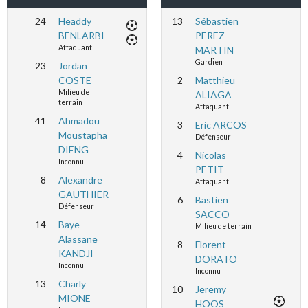
24
Headdy
13
Sébastien
BENLARBI
PEREZ
Attaquant
MARTIN
Gardien
23
Jordan
COSTE
2
Matthieu
Milieu de
ALIAGA
terrain
Attaquant
41
Ahmadou
3
Eric ARCOS
Moustapha
Défenseur
DIENG
4
Nicolas
Inconnu
PETIT
8
Alexandre
Attaquant
GAUTHIER
6
Bastien
Défenseur
SACCO
14
Baye
Milieu de terrain
Alassane
8
Florent
KANDJI
DORATO
Inconnu
Inconnu
13
Charly
10
Jeremy
MIONE
HOOS