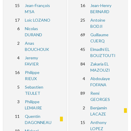
15
Jean-François
16
Jean-Henry
M’SA
BERNARD
17
Loic LOZANO
25
Antoine
BODJI
6
Nicolas
DURAND
69
Guillaume
CUERQ
2
Anas
BOUCHOUK
45
Elmadhi EL
BOUZTOUTI
4
Jeremy
FAVIER
84
Zakaria EL
MAZOUZI
16
Philippe
RIEUX
4
Abdoulaye
FOFANA
5
Sebastien
TEULET
89
Remi
GEORGES
3
Philippe
LEMAIRE
2
Benjamin
LACAZE
11
Quentin
DAGONNEAU
15
Anthony
LOPEZ
19
Mickael