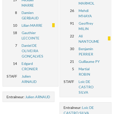
MARMOL
MARRE
26
Mehdi
8
Damien
M’HAYA
GERBAUD
91
Geoffrey
10
Lilian MARRE
MILIN
18
Gauthier
22
Ali
LECOINTE
NANTOUME
7
Daniel DE
30
Benjamin
OLIVEIRA
PERRIER
GONÇALVES
21
Guillaume PY
14
Edgard
CRONIER
5
Martial
ROBIN
STAFF
Julien
ARNAUD
STAFF
Loic DE
CASTRO
SILVA
Entraîneur:
Julien ARNAUD
Entraîneur:
Loic DE
CASTRO SILVA