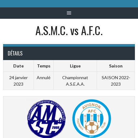
A.S.M.C. vs A.F.C.
DÉTAILS
Date
Temps
Ligue
Saison
24 janvier
Annulé
Championnat
SAISON 2022-
2023
A.S.E.A.A.
2023