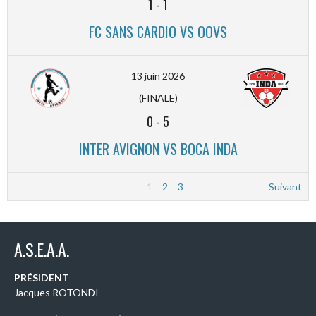
1
-
1
FC SANS CARDIO VS OOVS
13 juin 2026
(FINALE)
0
-
5
INTER AVIGNON VS BOCA INDA
1
2
3
Suivant
A.S.E.A.A.
PRÉSIDENT
Jacques ROTONDI