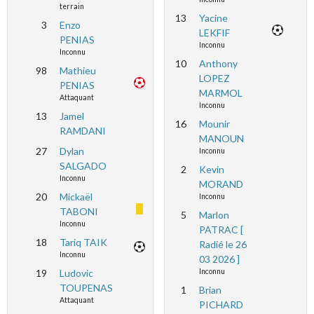
terrain
13
Yacine
3
Enzo
LEKFIF
PENIAS
Inconnu
Inconnu
10
Anthony
98
Mathieu
LOPEZ
PENIAS
MARMOL
Attaquant
Inconnu
13
Jamel
16
Mounir
RAMDANI
MANOUN
27
Dylan
Inconnu
SALGADO
2
Kevin
Inconnu
MORAND
20
Mickaël
Inconnu
TABONI
5
Marlon
Inconnu
PATRAC [
18
Tariq TAIK
Radié le 26
Inconnu
03 2026 ]
19
Ludovic
Inconnu
TOUPENAS
1
Brian
Attaquant
PICHARD