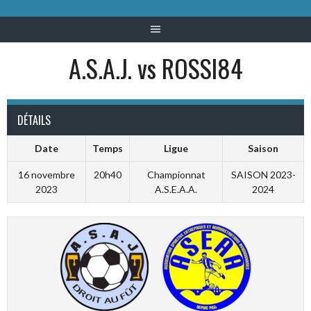
A.S.A.J. vs ROSSI84
DÉTAILS
Date
Temps
Ligue
Saison
16 novembre
20h40
Championnat
SAISON 2023-
2023
A.S.E.A.A.
2024