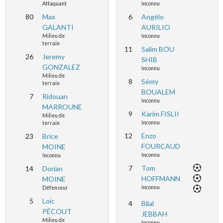
Attaquant
Inconnu
80
Max
6
Angélo
GALANTI
AURILIO
Milieu de
Inconnu
terrain
11
Salim BOU
26
Jeremy
SHIB
GONZALEZ
Inconnu
Milieu de
8
Sémy
terrain
BOUALEM
7
Ridouan
Inconnu
MARROUNE
9
Karim FISLII
Milieu de
Inconnu
terrain
12
Enzo
23
Brice
FOURCAUD
MOINE
Inconnu
Inconnu
7
Tom
14
Dorian
HOFFMANN
MOINE
Inconnu
Défenseur
5
Loïc
4
Bilal
PÉCOUT
JEBBAH
Milieu de
Inconnu