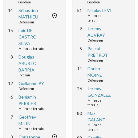
Gardien
Gardien
14
Sébastien
51
Nicolas LEVI
Milieu de
MATHIEU
terrain
Défenseur
9
Jeremy
15
Loic DE
AUVRAY
CASTRO
Défenseur
SILVA
5
Pascal
Milieu de terrain
PRETROT
8
Douglas
Défenseur
ABURTO
14
Dorian
BARRIA
MOINE
Inconnu
Défenseur
12
Guillaume PY
26
Jeremy
Défenseur
GONZALEZ
6
Benjamin
Milieu de
PERRIER
terrain
Milieu de terrain
80
Max
7
Geoffrey
GALANTI
MILIN
Milieu de
Milieu de terrain
terrain
3
Christophe
99
Camille