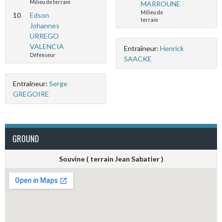
Milieu de terrain
MARROUNE
Milieu de
10
Edson
terrain
Johannes
URREGO
VALENCIA
Entraîneur:
Henrick
Défenseur
SAACKE
Entraîneur:
Serge
GREGOIRE
GROUND
Souvine ( terrain Jean Sabatier )