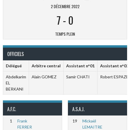
2 DÉCEMBRE 2022
7
-
0
TEMPS PLEIN
OFFICIELS
Délégué
Arbitre central
Assistant n°01
Assistant n°02
Abdelkarim
Alain GOMEZ
Samir CHATI
Robert ESPAZE
EL
BERKANI
A.F.C.
A.S.A.J.
1
Frank
19
Mickaël
FERRER
LEMAITRE