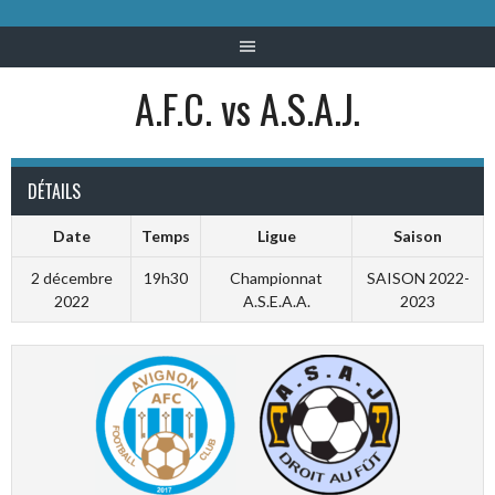
A.F.C. vs A.S.A.J.
DÉTAILS
Date
Temps
Ligue
Saison
2 décembre
19h30
Championnat
SAISON 2022-
2022
A.S.E.A.A.
2023