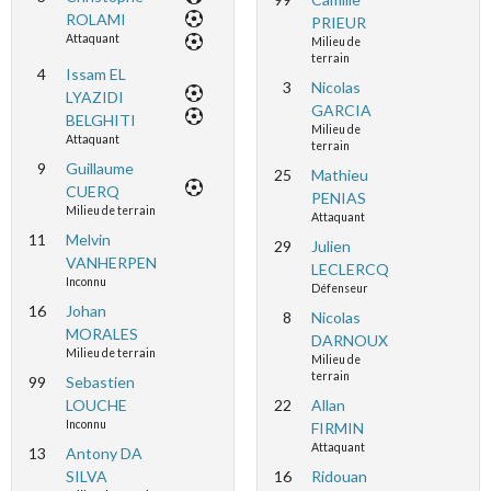
ROLAMI
PRIEUR
Attaquant
Milieu de
terrain
4
Issam EL
3
Nicolas
LYAZIDI
GARCIA
BELGHITI
Milieu de
Attaquant
terrain
9
Guillaume
25
Mathieu
CUERQ
PENIAS
Milieu de terrain
Attaquant
11
Melvin
29
Julien
VANHERPEN
LECLERCQ
Inconnu
Défenseur
16
Johan
8
Nicolas
MORALES
DARNOUX
Milieu de terrain
Milieu de
terrain
99
Sebastien
LOUCHE
22
Allan
Inconnu
FIRMIN
Attaquant
13
Antony DA
SILVA
16
Ridouan