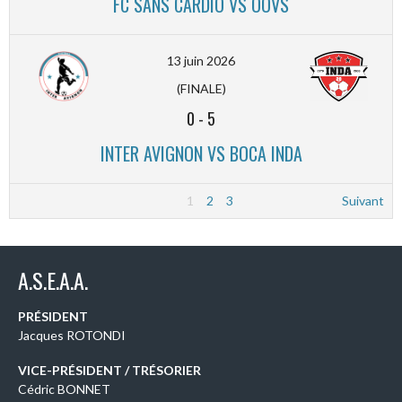
FC SANS CARDIO VS OOVS
13 juin 2026
(FINALE)
0
-
5
INTER AVIGNON VS BOCA INDA
1
2
3
Suivant
A.S.E.A.A.
PRÉSIDENT
Jacques ROTONDI
VICE-PRÉSIDENT / TRÉSORIER
Cédric BONNET