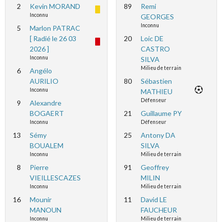
2
Kevin MORAND
89
Remi
Inconnu
GEORGES
Inconnu
5
Marlon PATRAC
[ Radié le 26 03
20
Loic DE
2026 ]
CASTRO
Inconnu
SILVA
Milieu de terrain
6
Angélo
AURILIO
80
Sébastien
Inconnu
MATHIEU
Défenseur
9
Alexandre
BOGAERT
21
Guillaume PY
Inconnu
Défenseur
13
Sémy
25
Antony DA
BOUALEM
SILVA
Inconnu
Milieu de terrain
8
Pierre
91
Geoffrey
VIEILLESCAZES
MILIN
Inconnu
Milieu de terrain
16
Mounir
11
David LE
MANOUN
FAUCHEUR
Inconnu
Milieu de terrain