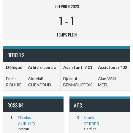
2 FÉVRIER 2023
1
-
1
TEMPS PLEIN
OFFICIELS
Délégué
Arbitre central
Assistant n°01
Assistant n°02
Emile
Abdelali
Djelloul
Alan VAN-
ROUIRE
GUENFOUD
BENMOUFFOK
MEEL
ROSSI84
A.F.C.
1
Nicolas
3
Frank
AURILIO
FERRER
Inconnu
Gardien