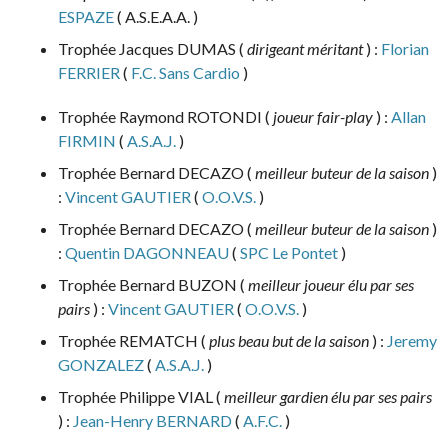
ESPAZE
( A.S.E.A.A. )
Trophée Jacques DUMAS (
dirigeant méritant
) :
Florian
FERRIER
(
F.C. Sans Cardio
)
Trophée Raymond ROTONDI (
joueur fair-play
) :
Allan
FIRMIN
(
A.S.A.J.
)
Trophée Bernard DECAZO (
meilleur buteur de la saison
)
:
Vincent GAUTIER
(
O.O.V.S.
)
Trophée Bernard DECAZO (
meilleur buteur de la saison
)
:
Quentin DAGONNEAU
(
SPC Le Pontet
)
Trophée Bernard BUZON (
meilleur joueur élu par ses
pairs
) :
Vincent GAUTIER
(
O.O.V.S.
)
Trophée REMATCH (
plus beau but de la saison
) :
Jeremy
GONZALEZ
(
A.S.A.J.
)
Trophée Philippe VIAL (
meilleur gardien élu par ses pairs
) :
Jean-Henry BERNARD
(
A.F.C.
)