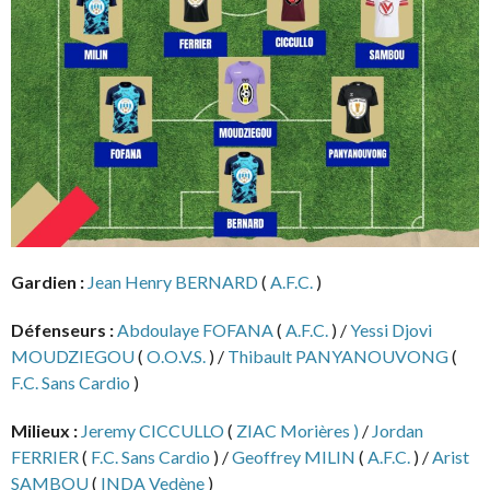
Gardien :
Jean Henry BERNARD
(
A.F.C.
)
Défenseurs :
Abdoulaye FOFANA
(
A.F.C.
) /
Yessi Djovi
MOUDZIEGOU
(
O.O.V.S.
) /
Thibault PANYANOUVONG
(
F.C. Sans Cardio
)
Milieux :
Jeremy CICCULLO
(
ZIAC Morières )
/
Jordan
FERRIER
(
F.C. Sans Cardio
) /
Geoffrey MILIN
(
A.F.C.
) /
Arist
SAMBOU
(
INDA Vedène
)